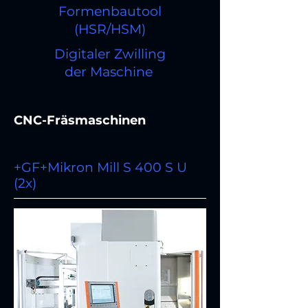
Formenbautool
(HSR/HSM)
Digitaler Zwilling
der Maschine
CNC-Fräsmaschinen
+GF+Mikron Mill S 400 S U
(2x)