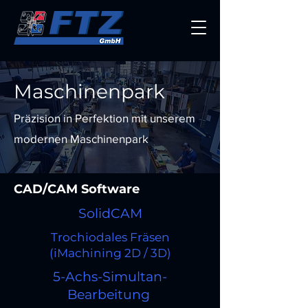
Maschinenpark
Präzision in Perfektion mit unserem
modernen Maschinenpark
CAD/CAM Software
SolidCAM
Trochiodales Fräsen
(iMachining 2D / 3D)
5-Achs-Simultan-
Bearbeitung